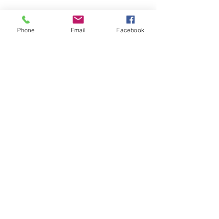
Phone
Email
Facebook
NEWS
Das geplante Cocktail-Seminar
kann aufgrund der aktuellen
Corona-Situation leider NICHT
STATTFINDEN!
Bundesverdienstmedaille an
Lions Club-Mitglied Paul
Friedrich aus Bad Honnef